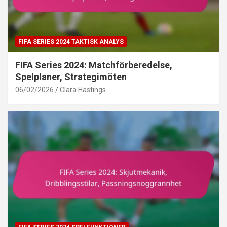
FIFA SERIES 2024 TAKTISK ANALYS
FIFA Series 2024: Matchförberedelse,
Spelplaner, Strategimöten
06/02/2026
Clara Hastings