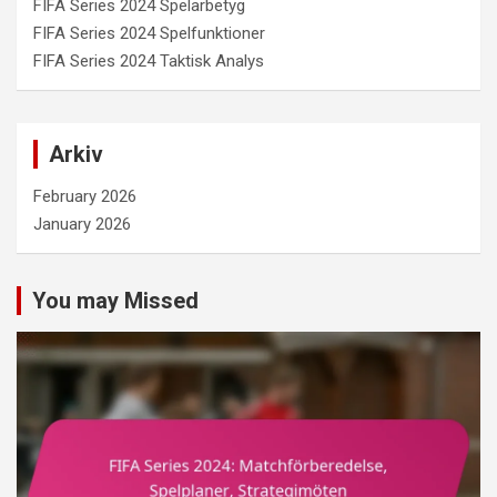
FIFA Series 2024 Spelarbetyg
FIFA Series 2024 Spelfunktioner
FIFA Series 2024 Taktisk Analys
Arkiv
February 2026
January 2026
You may Missed