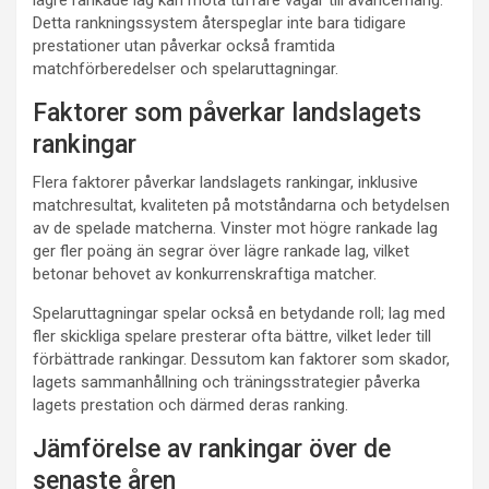
Detta rankningssystem återspeglar inte bara tidigare
prestationer utan påverkar också framtida
matchförberedelser och spelaruttagningar.
Faktorer som påverkar landslagets
rankingar
Flera faktorer påverkar landslagets rankingar, inklusive
matchresultat, kvaliteten på motståndarna och betydelsen
av de spelade matcherna. Vinster mot högre rankade lag
ger fler poäng än segrar över lägre rankade lag, vilket
betonar behovet av konkurrenskraftiga matcher.
Spelaruttagningar spelar också en betydande roll; lag med
fler skickliga spelare presterar ofta bättre, vilket leder till
förbättrade rankingar. Dessutom kan faktorer som skador,
lagets sammanhållning och träningsstrategier påverka
lagets prestation och därmed deras ranking.
Jämförelse av rankingar över de
senaste åren