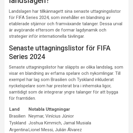
landslagen?
Landslagen har tillkännagett sina senaste uttagningslistor
för FIFA Series 2024, som innehåller en blandning av
etablerade stjärnor och framväxande talanger. Dessa urval
är avgörande eftersom de formar lagdynamik och
strategier inför internationella tävlingar.
Senaste uttagningslistor för FIFA
Series 2024
Senaste uttagningslistor har släppts av olika landslag, som
visar en blandning av erfarna spelare och nykomlingar. Till
exempel har lag som Brasilien och Tyskland inkluderat
nyckelspelare som har presterat bra i inhemska ligor,
samtidigt som de integrerar yngre talanger för att bygga
för framtiden.
Land
Notabla Uttagningar
Brasilien
Neymar, Vinícius Júnior
Tyskland
Joshua Kimmich, Jamal Musiala
Argentina
Lionel Messi, Julián Álvarez