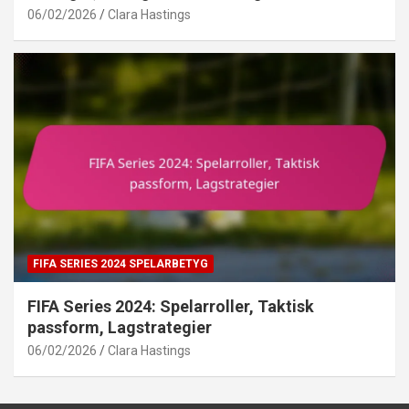
06/02/2026
Clara Hastings
FIFA SERIES 2024 SPELARBETYG
FIFA Series 2024: Spelarroller, Taktisk
passform, Lagstrategier
06/02/2026
Clara Hastings