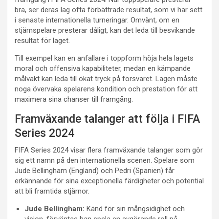
bra, ser deras lag ofta förbättrade resultat, som vi har sett
i senaste internationella turneringar. Omvänt, om en
stjärnspelare presterar dåligt, kan det leda till besvikande
resultat för laget.
Till exempel kan en anfallare i toppform höja hela lagets
moral och offensiva kapabiliteter, medan en kämpande
målvakt kan leda till ökat tryck på försvaret. Lagen måste
noga övervaka spelarens kondition och prestation för att
maximera sina chanser till framgång.
Framväxande talanger att följa i FIFA
Series 2024
FIFA Series 2024 visar flera framväxande talanger som gör
sig ett namn på den internationella scenen. Spelare som
Jude Bellingham (England) och Pedri (Spanien) får
erkännande för sina exceptionella färdigheter och potential
att bli framtida stjärnor.
Jude Bellingham:
Känd för sin mångsidighet och