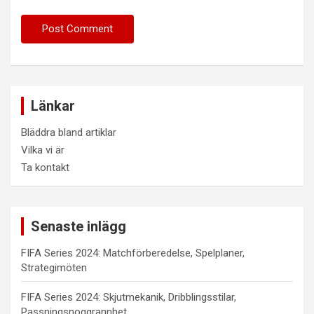
Länkar
Bläddra bland artiklar
Vilka vi är
Ta kontakt
Senaste inlägg
FIFA Series 2024: Matchförberedelse, Spelplaner,
Strategimöten
FIFA Series 2024: Skjutmekanik, Dribblingsstilar,
Passningsnoggrannhet