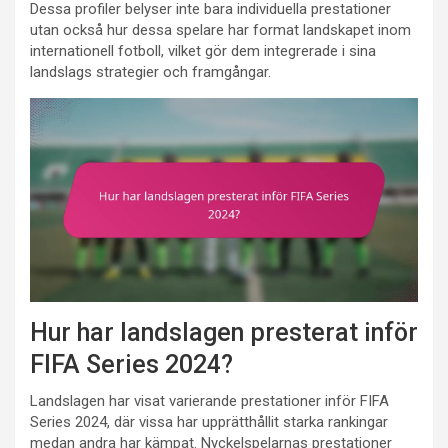
Dessa profiler belyser inte bara individuella prestationer
utan också hur dessa spelare har format landskapet inom
internationell fotboll, vilket gör dem integrerade i sina
landslags strategier och framgångar.
Hur har landslagen presterat inför
FIFA Series 2024?
Landslagen har visat varierande prestationer inför FIFA
Series 2024, där vissa har upprätthållit starka rankingar
medan andra har kämpat. Nyckelspelarnas prestationer