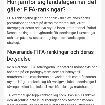
Hur jämför sig landslagen när det
gäller FIFA-rankingar?
FIFA-rankingarna ger en ögonblicksbild av landslagens
prestationer baserat på deras matchresultat, vilket
återspeglar deras relativa styrka inom internationell fotboll.
Dessa rankingar är avgörande för seedningar i turneringar
och kan påverka spelaruttagningar och landslagets
strategier.
Nuvarande FIFA-rankingar och deras
betydelse
De nuvarande FIFA-rankingarna uppdateras månadsvis och
baseras på ett poängsystem som tar hänsyn till
matchresultat, matchernas betydelse och motståndarnas
styrka. Högre rankade lag får vanligtvis bättre seedningar i
tävlingar, vilket kan leda till mer fördelaktiga matchups.
Till exempel går topp-rankade lag som Brasilien, Frankrike
och Argentina ofta in i turneringar som favoriter, medan
lägre rankade lag kan möta tuffare vägar till avancemang.