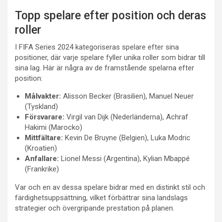
Topp spelare efter position och deras
roller
I FIFA Series 2024 kategoriseras spelare efter sina
positioner, där varje spelare fyller unika roller som bidrar till
sina lag. Här är några av de framstående spelarna efter
position:
Målvakter:
Alisson Becker (Brasilien), Manuel Neuer
(Tyskland)
Försvarare:
Virgil van Dijk (Nederländerna), Achraf
Hakimi (Marocko)
Mittfältare:
Kevin De Bruyne (Belgien), Luka Modric
(Kroatien)
Anfallare:
Lionel Messi (Argentina), Kylian Mbappé
(Frankrike)
Var och en av dessa spelare bidrar med en distinkt stil och
färdighetsuppsättning, vilket förbättrar sina landslags
strategier och övergripande prestation på planen.