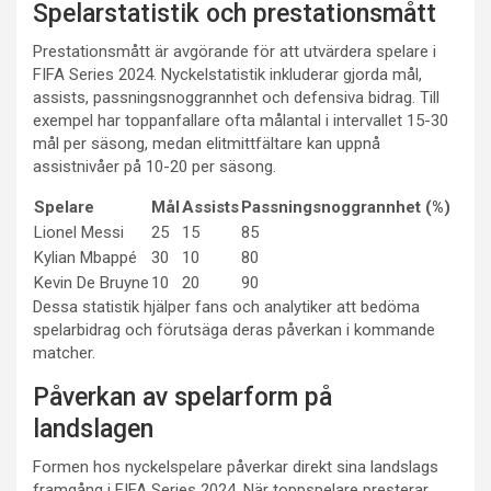
Spelarstatistik och prestationsmått
Prestationsmått är avgörande för att utvärdera spelare i
FIFA Series 2024. Nyckelstatistik inkluderar gjorda mål,
assists, passningsnoggrannhet och defensiva bidrag. Till
exempel har toppanfallare ofta målantal i intervallet 15-30
mål per säsong, medan elitmittfältare kan uppnå
assistnivåer på 10-20 per säsong.
Spelare
Mål
Assists
Passningsnoggrannhet (%)
Lionel Messi
25
15
85
Kylian Mbappé
30
10
80
Kevin De Bruyne
10
20
90
Dessa statistik hjälper fans och analytiker att bedöma
spelarbidrag och förutsäga deras påverkan i kommande
matcher.
Påverkan av spelarform på
landslagen
Formen hos nyckelspelare påverkar direkt sina landslags
framgång i FIFA Series 2024. När toppspelare presterar