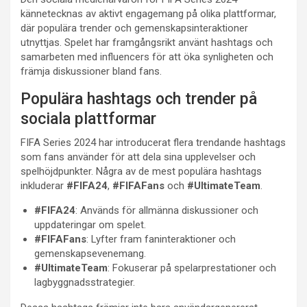
kännetecknas av aktivt engagemang på olika plattformar,
där populära trender och gemenskapsinteraktioner
utnyttjas. Spelet har framgångsrikt använt hashtags och
samarbeten med influencers för att öka synligheten och
främja diskussioner bland fans.
Populära hashtags och trender på
sociala plattformar
FIFA Series 2024 har introducerat flera trendande hashtags
som fans använder för att dela sina upplevelser och
spelhöjdpunkter. Några av de mest populära hashtags
inkluderar
#FIFA24
,
#FIFAFans
och
#UltimateTeam
.
#FIFA24
: Används för allmänna diskussioner och
uppdateringar om spelet.
#FIFAFans
: Lyfter fram faninteraktioner och
gemenskapsevenemang.
#UltimateTeam
: Fokuserar på spelarprestationer och
lagbyggnadsstrategier.