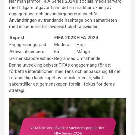
När man jämför FIFA Series 2024:s sociala medienärvaro
med tidigare utgåvor finns det en märkbar ökning av
engagemang och användargenererat innehåll.
Användningen av trendande hashtags och samarbeten
med influencers har avsevärt ökat räckvidden.
Aspekt
FIFA 2023
FIFA 2024
Engagemangsgrad
Moderat
Hög
Aktiva influencers
Få
Många
Gemenskapsfeedback
Begränsad
Omfattande
Denna utveckling belyser FIFAs engagemang för att
förbättra interaktionen med fans och anpassa sig till det
föränderliga landskapet av sociala medier, vilket
säkerställer att gemenskapen förblir i fokus för deras
strategi.