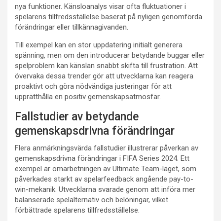
nya funktioner. Känsloanalys visar ofta fluktuationer i
spelarens tillfredsställelse baserat på nyligen genomförda
förändringar eller tillkännagivanden.
Till exempel kan en stor uppdatering initialt generera
spänning, men om den introducerar betydande buggar eller
spelproblem kan känslan snabbt skifta till frustration. Att
övervaka dessa trender gör att utvecklarna kan reagera
proaktivt och göra nödvändiga justeringar för att
upprätthålla en positiv gemenskapsatmosfär.
Fallstudier av betydande
gemenskapsdrivna förändringar
Flera anmärkningsvärda fallstudier illustrerar påverkan av
gemenskapsdrivna förändringar i FIFA Series 2024. Ett
exempel är omarbetningen av Ultimate Team-läget, som
påverkades starkt av spelarfeedback angående pay-to-
win-mekanik. Utvecklarna svarade genom att införa mer
balanserade spelalternativ och belöningar, vilket
förbättrade spelarens tillfredsställelse.