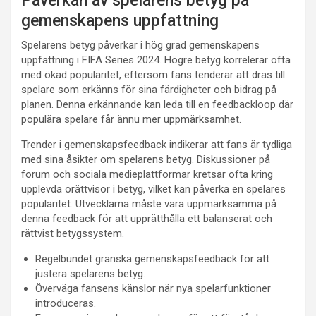
Påverkan av spelarens betyg på
gemenskapens uppfattning
Spelarens betyg påverkar i hög grad gemenskapens
uppfattning i FIFA Series 2024. Högre betyg korrelerar ofta
med ökad popularitet, eftersom fans tenderar att dras till
spelare som erkänns för sina färdigheter och bidrag på
planen. Denna erkännande kan leda till en feedbackloop där
populära spelare får ännu mer uppmärksamhet.
Trender i gemenskapsfeedback indikerar att fans är tydliga
med sina åsikter om spelarens betyg. Diskussioner på
forum och sociala medieplattformar kretsar ofta kring
upplevda orättvisor i betyg, vilket kan påverka en spelares
popularitet. Utvecklarna måste vara uppmärksamma på
denna feedback för att upprätthålla ett balanserat och
rättvist betygssystem.
Regelbundet granska gemenskapsfeedback för att
justera spelarens betyg.
Överväga fansens känslor när nya spelarfunktioner
introduceras.