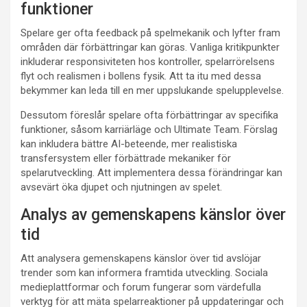
funktioner
Spelare ger ofta feedback på spelmekanik och lyfter fram
områden där förbättringar kan göras. Vanliga kritikpunkter
inkluderar responsiviteten hos kontroller, spelarrörelsens
flyt och realismen i bollens fysik. Att ta itu med dessa
bekymmer kan leda till en mer uppslukande spelupplevelse.
Dessutom föreslår spelare ofta förbättringar av specifika
funktioner, såsom karriärläge och Ultimate Team. Förslag
kan inkludera bättre AI-beteende, mer realistiska
transfersystem eller förbättrade mekaniker för
spelarutveckling. Att implementera dessa förändringar kan
avsevärt öka djupet och njutningen av spelet.
Analys av gemenskapens känslor över
tid
Att analysera gemenskapens känslor över tid avslöjar
trender som kan informera framtida utveckling. Sociala
medieplattformar och forum fungerar som värdefulla
verktyg för att mäta spelarreaktioner på uppdateringar och