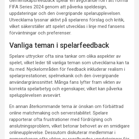
Gemenskapsfeedback spelar en avgörande roll i att forma
FIFA Series 2024 genom att påverka speldesign,
uppdateringar och den övergripande spelarupplevelsen.
Utvecklarna lyssnar aktivt på spelarens förslag och kritik,
vilket säkerställer att spelet utvecklas i linje med fansens
förväntningar och preferenser.
Vanliga teman i spelarfeedback
Spelare uttrycker ofta sina tankar om olika aspekter av
spelet, vilket leder till vanliga teman som utvecklarna kan ta
itu med. Nyckelområden för feedback inkluderar realism i
spelarprestationer, spelmekanik och den övergripande
användargränssnittet. Många fans lyfter fram vikten av
korrekta spelarbetyg och egenskaper, vilket kan påverka
spelupplevelsen avsevärt.
En annan återkommande tema är önskan om förbättrad
online matchmaking och serverstabilitet. Spelare
rapporterar ofta frustrationer med fördröjning och
anslutningsproblem, vilket betonar behovet av en smidigare
onlineupplevelse. Dessutom diskuterar medlemmar i
gemenskapen ofta vikten av regelbundna uppdateringar för